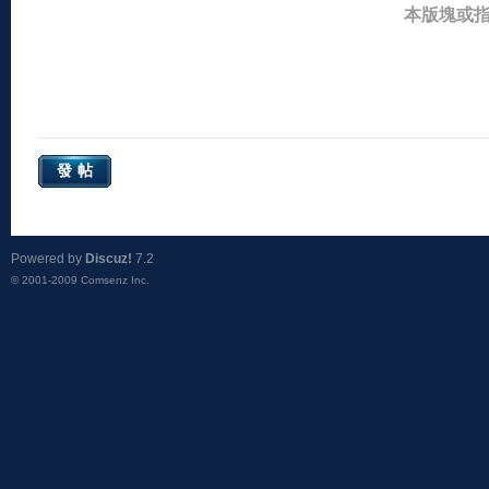
本版塊或
發帖
Powered by
Discuz!
7.2
© 2001-2009
Comsenz Inc.