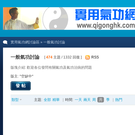
實用氣功網討論區
» 一般氣功討論
一般氣功討論
[
474
主題 / 1332 回復 ]
RSS
版塊介紹: 歡迎各位發問有關氣功及氣功治病的問題
版主: *空缺中*
發帖
類型
主題:
全部
精華
|
時間:
一天
兩天
周
月
季
|
熱門