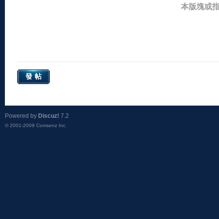
本版塊或
發帖
Powered by
Discuz!
7.2
© 2001-2009
Comsenz Inc.