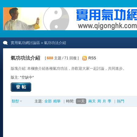
實用氣功網討論區
» 氣功功法介紹
氣功功法介紹
[
688
主題 / 71 回復 ]
RSS
版塊介紹: 本欄會介紹各種氣功功法，亦歡迎大家一起討論，共同進步。
版主: *空缺中*
發帖
類型
主題:
全部
精華
|
時間:
一天
兩天
周
月
季
|
熱門