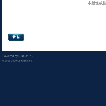
本版塊或
發帖
Powered by
Discuz!
7.2
© 2001-2009
Comsenz Inc.