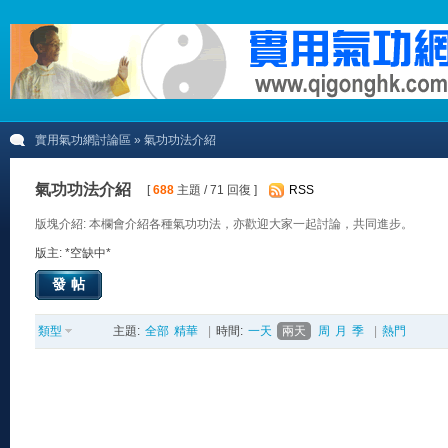
實用氣功網討論區
» 氣功功法介紹
氣功功法介紹
[
688
主題 / 71 回復 ]
RSS
版塊介紹: 本欄會介紹各種氣功功法，亦歡迎大家一起討論，共同進步。
版主: *空缺中*
發帖
類型
主題:
全部
精華
|
時間:
一天
兩天
周
月
季
|
熱門