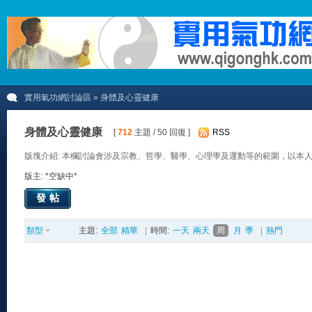
實用氣功網討論區
» 身體及心靈健康
身體及心靈健康
[
712
主題 / 50 回復 ]
RSS
版塊介紹: 本欄討論會涉及宗教、哲學、醫學、心理學及運動等的範圍，以本
版主: *空缺中*
發帖
類型
主題:
全部
精華
|
時間:
一天
兩天
周
月
季
|
熱門