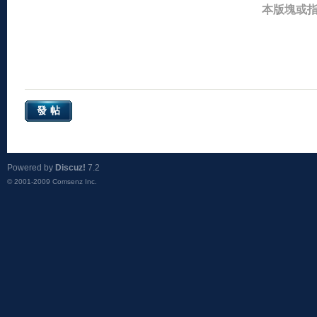
本版塊或
發帖
Powered by
Discuz!
7.2
© 2001-2009
Comsenz Inc.