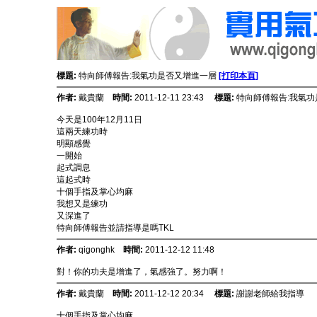
標題:
特向師傅報告:我氣功是否又增進一層
[打印本頁]
作者:
戴貴蘭
時間:
2011-12-11 23:43
標題:
特向師傅報告:我氣
今天是100年12月11日
這兩天練功時
明顯感覺
一開始
起式調息
這起式時
十個手指及掌心均麻
我想又是練功
又深進了
特向師傅報告並請指導是嗎TKL
作者:
qigonghk
時間:
2011-12-12 11:48
對！你的功夫是增進了，氣感強了。努力啊！
作者:
戴貴蘭
時間:
2011-12-12 20:34
標題:
謝謝老師給我指導
十個手指及掌心均麻