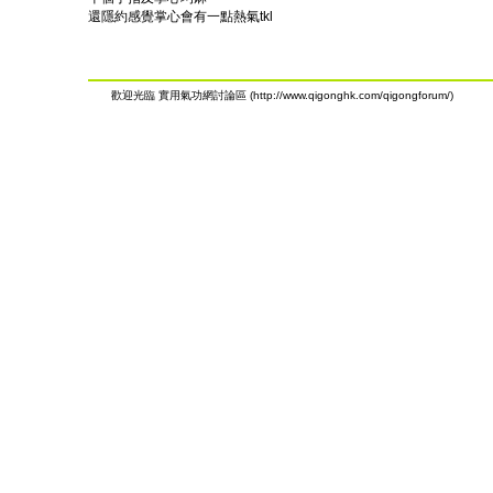
還隱約感覺掌心會有一點熱氣tkl
歡迎光臨 實用氣功網討論區 (http://www.qigonghk.com/qigongforum/)