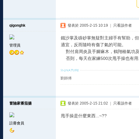
qigonghk
發表於 2005-2-15 10:19
|
只看該作者
鐵沙掌及硃砂掌無疑對主婦手有幫助，但
適宜，反而隨時有傷了氣的可能。
管理員
對付肩周炎及手腳麻木，鶴翔樁氣功及
否則，每天在家練500次甩手操也有用
劉師傅
冒險家番茄揚
發表於 2005-2-15 21:02
|
只看該作者
甩手操是什麼東西...~??
註冊會員