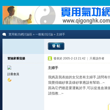
實用氣功網討論區
»
一般氣功討論
» 主婦手
發帖
冒險家番茄揚
發表於 2005-2-13 21:42
|
只看該作者
主婦手
註冊會員
我媽及我表姐的女兒患有主婦手,請問有什麼
我覺得鐵砂掌及硃砂掌應該有幫助...~
因為它們都是要運氣於手,可以促進血液循環
請指教...~