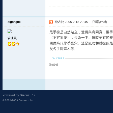
qigonghk
發表於 2005-2-18 20:45
|
只看該作者
甩手操是自然站立，雙腳與肩同寬，兩手
〈不宜過腰〉，是為一下。練時要有節奏
管理員
回甩時想著勞宮穴。這是氣功和體操的最
炎各手腳麻木等。
劉師傅
Powered by
Discuz!
7.2
© 2001-2009
Comsenz Inc.