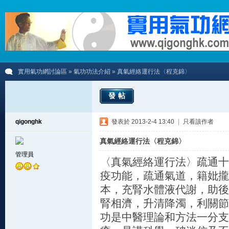
實用氣功網討論區
»
氣功功法介紹
» 真氣經絡運行法〈程克錦〉
發帖
qigonghk
發表於 2013-2-4 13:40
|
只看該作者
真氣經絡運行法〈程克錦〉
管理員
〈真氣經絡運行法〉疏通十
疫功能，疏通氣道，籍妣攏
本，充腎水體液代謝，助後
腎相濟，升清降濁，利關節
功是中醫理論和方法一分支