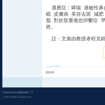
適應症：哮喘 過敏性鼻炎
眠 皮膚病 美容去斑 減肥
脂 對於肢重倦怠抑鬱症 
效。
註：文責由教授者程克錦
劉師傅
Powered by
Discuz!
7.2
© 2001-2009
Comsenz Inc.