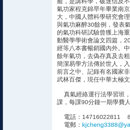
癒，是講科學，破迷信及不
氣功家程克錦早年畢業南京
大，中國人體科學研究會理
與氣功麻醉30餘例，發表
的氣功科研試驗曾獲上海重
動醫學學術會論文四篇，2
經等八本書暢銷國內外。中
餘年氣功，去偽存真及去粗
簡潔易學方法傳於世人，入
前言之中、記錄有名國家非
武林百傑，現任中華太極文
真氣經絡運行法學習班，
課，每課90分鐘一期學費人
電話：14716022811 852
電郵：
kjcheng3388@ya