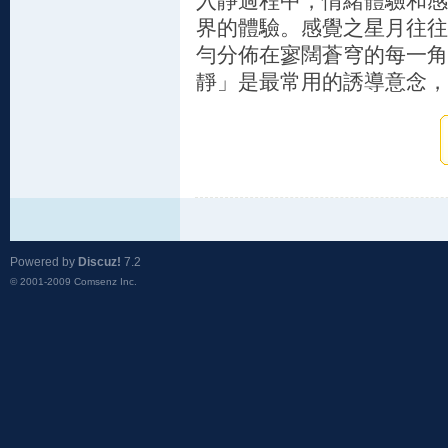
入靜過程中，情緒體驗和感
界的體驗。感覺之星月往往
勻分佈在寥闊蒼穹的每一角
靜」是最常用的誘導意念，
Powered by
Discuz!
7.2
© 2001-2009
Comsenz Inc.