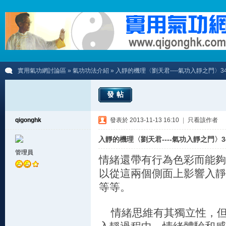
實用氣功網討論區
»
氣功功法介紹
» 入靜的機理〈劉天君----氣功入靜之門〉3
發帖
qigonghk
發表於 2013-11-13 16:10
|
只看該作者
入靜的機理〈劉天君----氣功入靜之門〉3
管理員
情緒還帶有行為色彩而能夠
以從這兩個側面上影響入靜
等等。
情緒思維有其獨立性，但