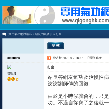
實用氣功網討論區
»
站長的氣功班
» 打坐
發帖
qigonghk
發表於 2022-9-7 18:37
|
只看該作者
打坐
管理員
站長答網友氣功及治慢性病
謝謝劉師傅的回復。
由於是小時候就會的，只是
功。不過自從會了之後就一