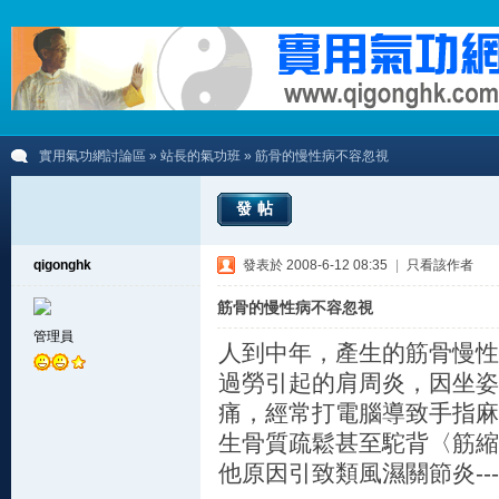
實用氣功網討論區
»
站長的氣功班
» 筋骨的慢性病不容忽視
發帖
qigonghk
發表於 2008-6-12 08:35
|
只看該作者
筋骨的慢性病不容忽視
管理員
人到中年，產生的筋骨慢性
過勞引起的肩周炎，因坐姿
痛，經常打電腦導致手指麻
生骨質疏鬆甚至駝背〈筋縮
他原因引致類風濕關節炎---