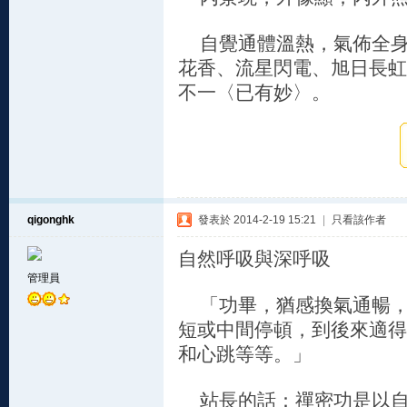
自覺通體溫熱，氣佈全身
花香、流星閃電、旭日長虹
不一〈已有妙〉。
qigonghk
發表於 2014-2-19 15:21
|
只看該作者
自然呼吸與深呼吸
管理員
「功畢，猶感換氣通暢，
短或中間停頓，到後來適得
和心跳等等。」
站長的話：禪密功是以自