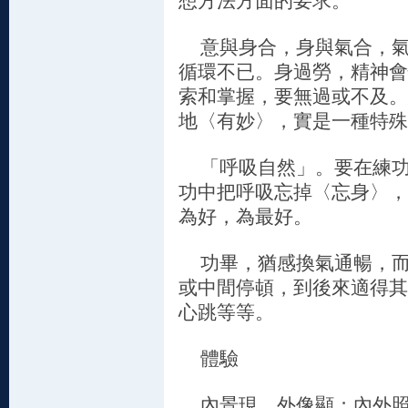
想方法方面的要求。
意與身合，身與氣合，氣
循環不已。身過勞，精神會
索和掌握，要無過或不及。
地〈有妙〉，實是一種特殊
「呼吸自然」。要在練功
功中把呼吸忘掉〈忘身〉，
為好，為最好。
功畢，猶感換氣通暢，而
或中間停頓，到後來適得其
心跳等等。
體驗
內景現，外像顯；內外照