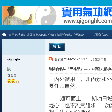
實用氣功網討論區
»
氣功功法介紹
» 陰陽合氣法「天地部」-----〈禪密六部功--
發帖
qigonghk
發表於 2014-2-19 10:37
|
只看該作者
陰陽合氣法「天地部」-----〈禪密六部功--
管理員
「內外體用」。即內景和外
要任其自然。
「適可而止」。期功日增
輕心，也不刻意追求----