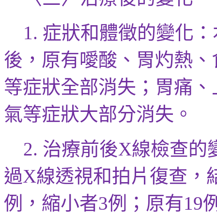
症狀
和體徵的
變化：
1.
後，
原有噯酸
、胃灼熱、
等症狀全部消失；胃痛、
氣
等症狀大部分消失。
治療前後
線檢查的
2.
X
過
線透視和拍片復查，
X
例，縮小者
例；原有
3
19