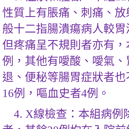
性質上
有脹痛
、刺痛、放
般十二指腸潰瘍病人較胃
但疼痛呈不規則者亦有，
例，其他有
噯酸、噯氣
、
退、便秘等腸胃症狀者也
例，嘔血史者
例。
16
4
線檢查：
本組病例
4. X