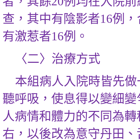
者，其餘
例均在入院
前
20
查，其中有陰影者
例，
16
有
激惹者
例。
16
〈二〉治療方式
本組病人
入院
時皆先做
聽呼吸，
使息得以
變
細變
人病情和體力的不同為轉
右，以後改
為意守
丹田、