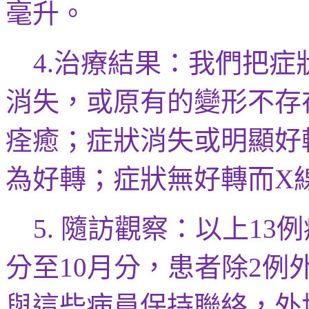
毫升。
治療結果：我們把症
4.
消失，或原有的變形不存
痊癒；症狀消失或明顯好
為好轉；症狀無好轉而
X
隨訪觀察
：以上
例
5.
13
分至
月分，患者除
例
10
2
與這些病員保持聯絡，外