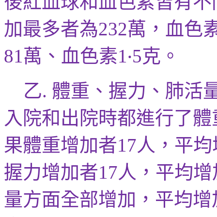
後紅血球和血色素皆有不
加最多者為
萬，血色
232
萬、血色素
‧
克。
81
1
5
乙
體重、握力、肺活
.
入院和出院時都進行了體
果體重增加者
人，平均
17
握力增加者
人，平均增
17
量方面全部增加，平均增