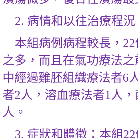
病情和以往治療程況
2.
本組病例
病程較長，
22
之多，而且在氣功療法之
中
經過雞胚組織
療法者
6
者
人，溶血療法者
人，
2
1
人。
症狀和體
徵
：
本組
3.
22