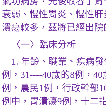
氣功病房，先後
收容了胃
衰弱、慢性胃炎、慢性肝
潰瘍較多，茲將已經出院
〈一〉臨床分析
年齡、職業、疾病發
1.
例，
歲的
例，
31----40
8
40
例，農民
例，行政幹部
1
1
例中，胃潰瘍
例，十二
9