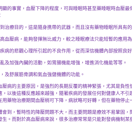
明顯的事實，血壓下降的程度，可與睡眠時甚至藥睡眠時血壓最
：
到治療目的，這是隨身携帶的武器，而且沒有藥物睡眠所具有的
高血壓病，能夠發揮無比威力，較之睡眠療法只能短暫的應用為
疾病的悲觀心理所引起的不良作用，從而深信機體內部按照良好
亂及加強內臟的活動，如胃腸機能增強，增進消化機能等等。
，及舒展筋骨調和氣血強健機體的功能。
血壓病的主要原因，是強烈的長期反覆的精神緊張，尤其是負性
應，以後這種反應越來越強，隨著疾病的發展任何對健康人不引
在用藥物治療期間血壓稍可下降，病狀略可好轉，但在藥物停止
體會到，暫時性的降壓問題不大，而主要問題是療效不易鞏固，
發生。而對於高血壓病來說，很多治療常常是只能對發病機制某