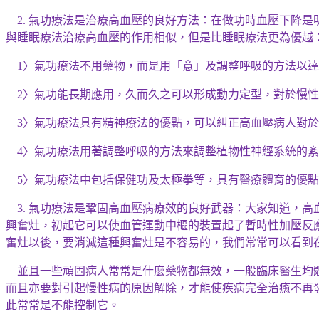
氣功療法是治療高血壓的良好方法：在
做功時
血壓下降是
2.
與睡眠療法治療高血壓的作用相似，但是比睡眠療法更為優越
〉
氣功療法不用藥物，而是用「意」及調整呼吸的方法以達
1
〉
氣功能長期應用，久而久之可以形成動力定型，對於慢性
2
〉
氣功療法具有精神療法的優點，可以糾正高血壓病人對於
3
〉
氣功療法用著調整呼吸的方法來調整植物性神經系統的紊
4
〉
氣功療法中包括
保健功
及太極拳等，具有醫療體育的優點
5
氣功療法是鞏固高血壓病療效的良好武器：大家知道，高
3.
興奮灶，初起它可以使血管運動中樞的裝置起了暫時性加壓反
奮灶以後，要消滅這種
興奮灶是不
容易的，我們常常可以看到
並且一些頑固病人常常是什麼藥物都無效，一般臨床醫生均
而且亦要對引起慢性病的原因解除，才能使疾病完全治癒不再
此常常是不能控制它。