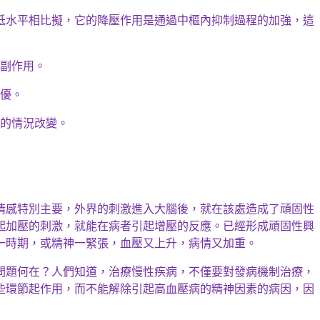
低水平相比擬，它的降壓作用是通過中樞內抑制過程的加強，這
副作用。
優。
的情況改變。
情感
特別
主要，外界的刺激進入大腦後，就在該處造成了頑固性
起加壓的刺激，就能在病者引起增壓的反應。已經形成頑固性興
一時期，或精神
一
緊張，血壓又上升，病情又加重。
問題何在？人們知道，治療慢性疾病，不僅要對發病機制治療，
些環節起作用，而不能解除引起高血壓病的精神因素的病因，因