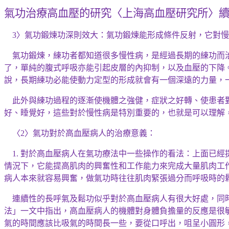
氣功治療高血壓的研究〈上海高血壓研究所〉
〉
氣功鍛煉
功深則效
大：氣功鍛煉能形成條件反射，它對慢
3
氣功鍛煉，練功者都知道很多慢性病，是經過長期的練功而
了
，單純的腹式呼吸亦能引起皮層的內抑制，以及血壓的下降
說，長期練功必能使動力定型的形成就會有一個深遠的力量，
此外與練功過程的逐漸使機體之強健，症狀之好轉、使患者
好、睡覺好，這些對於慢性病是特別重要的，也就是可以理解
〈
〉氣功對於高血壓病人的治療意義：
2
對於高血壓病人在氣功療法中一些操作的看法：上面已經
1.
情況下，它能提高肌肉的興奮性和工作能力來完成大量肌肉工
病人本來就容易興奮，做氣功時往往肌肉緊張過分而呼吸時的
連續性的長呼氣及
鬆
功似乎對於高血壓病人有很大好處，同
法」
一
文中指出，高血壓病人的機體對身體負擔量的反應是很
氣的時間應該比吸氣的時間長一些，要從口呼出，
咀
呈小圓形