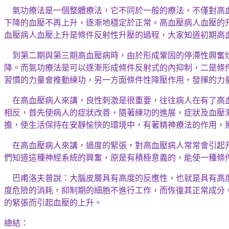
氣功療法是一個整體療法，它不同於一般的療法，不僅對高
下降的血壓不再上升，逐漸地穩定於正常。高血壓病人血壓的
血壓病人血壓上升是
條件反射性升壓
的過程，大家知道初期高
到第二期與第三期高血壓病時，由於形成鞏固的停滯性興奮
降。而氣功療法是可以逐漸形成
條件反射式的內
抑制，二是
條
習慣的力量會推動練功，另一方面
條件性降壓
作用，發揮的力
在高血壓病人來講，良性刺激是很重要，往往病人在有了高
相反，首先使病人的症狀改善，隨著練功的進展，症狀及血壓
擔，使生活保持在安靜愉快的環境中，有著精神療法的作用，
在高血壓病人來講，過度的緊張，對高血壓病人常常會引起
們知道這種神經系統的興奮，原是有積極意義的，能使一種條
巴甫洛夫曾說：大腦皮層具有高度的反應性，也就是具有高
度危險的消耗，抑制期的細胞不進行工作，而恢復其正常成分
的緊張而引起血壓的上升。
總結：