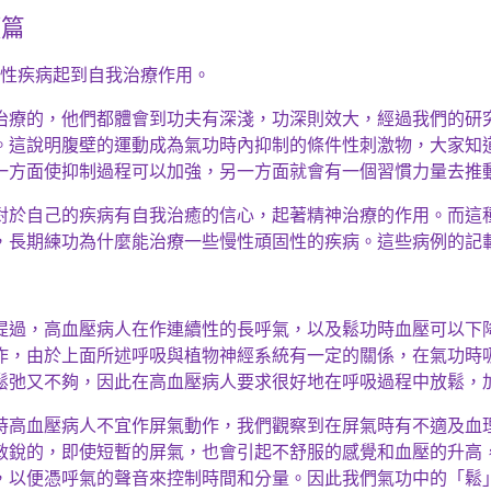
續篇
性疾病起到自我治療作用。
治療的，他們都體會到功夫有深淺，
功深則效
大，經過我們的研
。這
說明腹壁的
運動成為氣功時內抑制的條件性刺激物，大家知
一方面使抑制過程可以加強，另一方面就會有一個習慣力量去推
對於自己的疾病有自我治癒的信心，起著精神治療的作用。而這
，長期練功為什麼能治療一些慢性頑固性的疾病。這些病例的記
提過，高血壓病人在作連續性的長呼氣，以及
鬆功時
血壓可以下
作，由於上面所述呼吸與植物神經系統有一定的關係，在氣功時
鬆弛又不夠，因此在高血壓病人要求很好地在呼吸過程中
放鬆，
時高血壓病人不宜作屏氣動作，我們觀察到在屏氣時有不適
及血
敏銳的，即使短暫的屏氣，也會引起不舒服的感覺和血壓的升高
，以便憑呼氣的聲音來控制時間和分量。因此我們氣功中的「
鬆