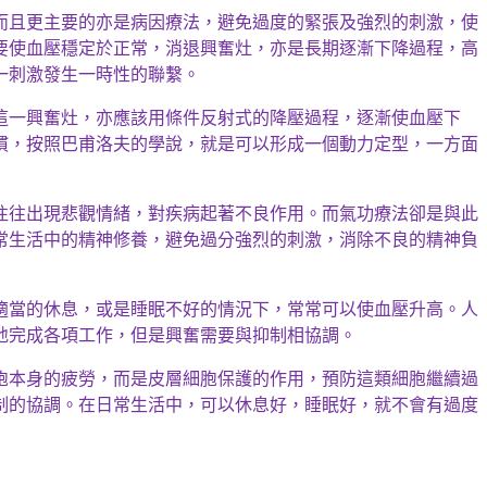
而且更主要的亦是病因療法，避免過度的緊張及強烈的刺激，使
要使血壓穩定於正常，消退興奮灶，亦是長期逐漸下降過程，高
一刺激發生一時性的聯繫。
這一興奮灶，亦應該用
條件反射式的降
壓過程，逐漸使血壓下
慣，按照巴甫洛夫的學說，就是可以形成一個動力定型，一方面
往往出現悲觀情緒，對疾病起著不良作用。而氣功療法卻是與此
常生活中的精神修養，避免過分強烈的刺激，消除不良的精神負
適當的休息，或是睡眠不好的情況下，常常可以使血壓升高。人
地完成各項工作，但是興奮需要與抑制相協調。
胞本身的
疲勞，而是
皮層細胞保護的作用，預防這類細胞繼續過
制的協調。在日常生活中，可以休息好，睡眠好，就不會有過度