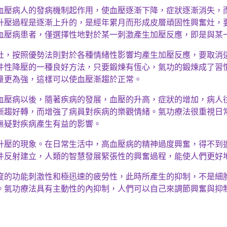
血壓病人的發病機制起作用，使血壓逐漸下降，症狀逐漸消失，
升壓過程是逐漸上升的，是經年累月而形成皮層頑固性興奮灶，
血壓病患者，僅選擇性地對於某一刺激產生加壓反應，即是與某
灶，按照優勢法則對於各種情緒性影響均產生加壓反應，要取消
件性降壓
的一種良好方法，只要鍛煉有恆心，氣功的鍛煉成了習
量更為強，這樣可以使血壓漸趨於正常。
血壓病以後，隨著疾病的發展，血壓的升高，症狀的增加，病人
漸趨好轉，而增強了病員對疾病的樂觀情緒。氣功療法很重視日
無疑對疾病產生有益的影響。
升壓的現象。在日常生活中，高血壓病的精神過度興奮，得不到
件反射建立，人類的智慧發展緊張性的興奮過程，能使人們更好
度的功能刺激性和極迅速的疲勞性，此時所產生的抑制，不是細
。氣功療法具有主動性的內抑制，人們可以自己來調節興奮與抑