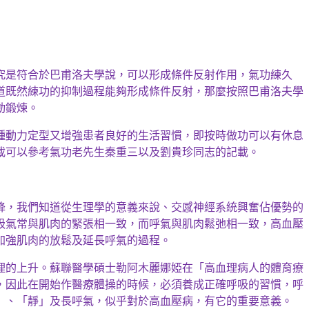
究是符合於巴甫
洛
夫學說，可以形成條件反射作用，
氣功練久
道既然練功的抑制過程能夠形成條件反射，那麼按照巴甫洛夫學
動鍛煉。
種動力定型又增強患者良好的生活習慣，即
按時做功可以
有休息
載可以參考氣功老先生秦重三以及劉貴珍同志的記載。
降，我們知道從生理學的意義來說、交感神經系統興奮佔優勢的
吸氣常與肌肉的緊張相一致，而呼氣與肌肉鬆弛相一致，高血壓
加強肌肉的放鬆及延長呼氣的過程。
理的
上升。蘇聯醫學
碩士勒阿木
麗娜
婭
在「
高血理病人
的體育療
，因此在開始作醫療體操的時候，必須養成正確呼吸的習慣，呼
」、「靜」及長呼氣，似乎對於高血壓病，有它的重要意義。