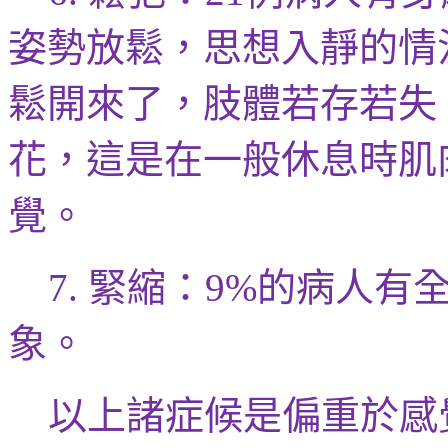
姿勢
放鬆，思想入靜
的情
鬆開來了，肢體
若存若
失
花，這是在一般休息時肌
覺。
緊縮：
的病人有
7.
9%
象。
以上諸症候是偏重於感