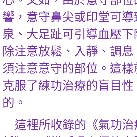
響，
意守鼻尖
或印堂可導
泉、大足
趾
可引導血壓下
除注意
放鬆、入靜
、調息
須注意
意
守的部位。這樣
克服了練功治療的盲目性
的。
這裡所收錄的《氣功治