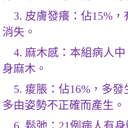
皮膚發癢：
佔
，
3.
15%
消失。
麻木感：
本組病人
中
4.
身麻木。
痠
脹：
佔
，多發
5.
16%
多由姿勢不正確而產生。
鬆弛：
例病人有身
6.
21