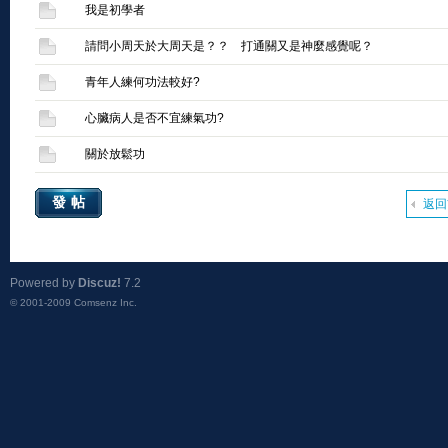
我是初學者
請問小周天於大周天是？？ 打通關又是神麼感覺呢？
青年人練何功法較好?
心臟病人是否不宜練氣功?
關於放鬆功
發帖
返回
Powered by
Discuz!
7.2
© 2001-2009
Comsenz Inc.