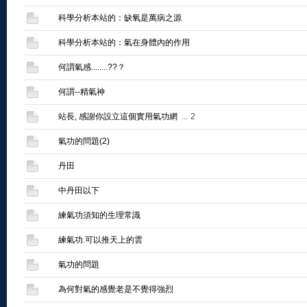
科學分析本站的：缺氧是萬病之源
科學分析本站的：氣在身體內的作用
何謂氣感........??？
何謂--精氣神
站長, 感謝你設立這個實用氣功網
...
2
氣功的問題(2)
丹田
中丹田以下
練氣功須知的生理常識
練氣功.可以推天上的雲
氣功的問題
為何對氣的感覺老是不覺得強烈