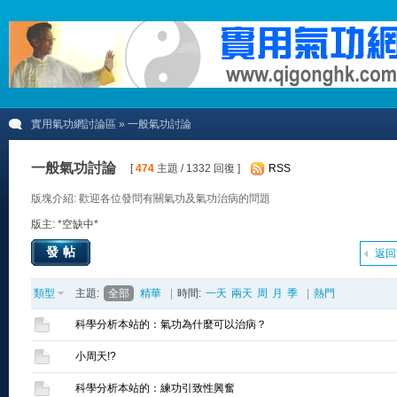
實用氣功網討論區
» 一般氣功討論
一般氣功討論
[
474
主題 / 1332 回復 ]
RSS
版塊介紹: 歡迎各位發問有關氣功及氣功治病的問題
版主: *空缺中*
發帖
返回
類型
主題:
全部
精華
|
時間:
一天
兩天
周
月
季
|
熱門
科學分析本站的：氣功為什麼可以治病？
小周天!?
科學分析本站的：練功引致性興奮