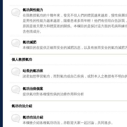
氣功與性能力
在我教授氣功的十幾年來，發見不但人們的體質越來越差，慢性病層
是男性的性能力越來越差，陽痿患者多而年輕！他們有些坦白告訴我
原因是後天壓力和體質差的關係。本欄目的是探討這方面的毛病和練
含色情成分。
氣功減肥
本欄目的在提供正確而安全的減肥訊息，以及有效而安全的氣功減肥
個人教授氣功
站長的氣功班
諸君如想學習氣功，而對氣功或自己疾病，或對本人之教授有不明白
氣功治病個案
提供氣功對各種慢性病的治療作用和分析
氣功功法介紹
氣功功法介紹
本欄會介紹各種氣功功法，亦歡迎大家一起討論，共同進步。