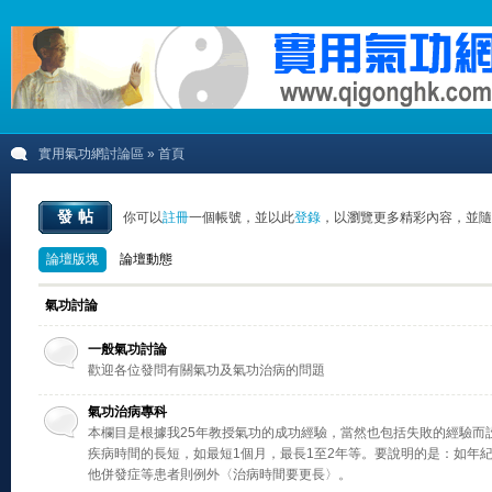
實用氣功網討論區
» 首頁
發帖
你可以
註冊
一個帳號，並以此
登錄
，以瀏覽更多精彩內容，並隨
論壇版塊
論壇動態
氣功討論
一般氣功討論
歡迎各位發問有關氣功及氣功治病的問題
氣功治病專科
本欄目是根據我25年教授氣功的成功經驗，當然也包括失敗的經驗而
疾病時間的長短，如最短1個月，最長1至2年等。要說明的是：如年
他併發症等患者則例外〈治病時間要更長〉。