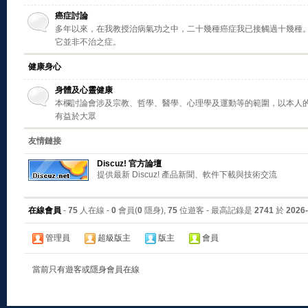
癌症討論
多年以來，在我教授治病氣功之中，二十幾種癌症我已接觸過十幾種
它並非不治之症。
健康身心
身體及心靈健康
本欄討論會涉及宗教、哲學、醫學、心理學及運動等的範圍，以本人
有益於大眾
友情鏈接
Discuz! 官方論壇
提供最新 Discuz! 產品新聞、軟件下載與技術交流
在線會員
-
75
人在線 -
0
會員(
0
隱身),
75
位遊客 - 最高記錄是
2741
於
2026-
管理員
超級版主
版主
會員
當前只有遊客或隱身會員在線