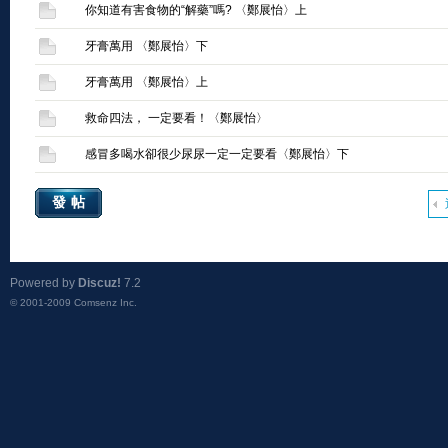
你知道有害食物的“解藥”嗎? 〈鄭展怡〉上
牙膏萬用 〈鄭展怡〉下
牙膏萬用 〈鄭展怡〉上
救命四法， 一定要看！〈鄭展怡〉
感冒多喝水卻很少尿尿一定一定要看〈鄭展怡〉下
發帖
Powered by
Discuz!
7.2
© 2001-2009
Comsenz Inc.