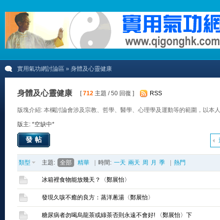
實用氣功網討論區
» 身體及心靈健康
身體及心靈健康
[
712
主題 / 50 回復 ]
RSS
版塊介紹: 本欄討論會涉及宗教、哲學、醫學、心理學及運動等的範圍，以本
版主: *空缺中*
發帖
類型
主題:
全部
精華
|
時間:
一天
兩天
周
月
季
|
熱門
冰箱裡食物能放幾天？〈鄭展怡〉
發現久咳不癒的良方：蒸洋蔥湯〈鄭展怡〉
糖尿病者勿喝烏龍茶或綠茶否則永遠不會好! 〈鄭展怡〉下